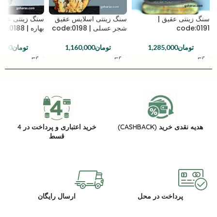
سنگ زینتی عقیق |
سنگ زینتی اسلایس عقیق
سنگ زینتی عقی
code:0191
شجر عسلی | code:0198
بهاره | code:0188
تومان
1,285,000
تومان
1,160,000
تومان
,000
هدیه نقدی خرید (CASHBACK)
خرید اعتباری و پرداخت در 4
قسط
پرداخت در محل
ارسال رایگان