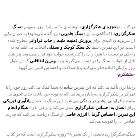
در کتاب «
معجزه ی شکرگزاری
» نوشته ی خانم راندا برن، مفهوم «
سنگ
شکرگزاری
» (که گاهی به آن «
سنگ جادویی
» نیز گفته می‌شود) به عنوان یکی
از تمرین‌های کلیدی برای
پرورش ذهنیت مثبت
و
جذب فراوانی
مطرح شده
است. در این تمرین، شما
یک سنگ کوچک و صیقلی
انتخاب می‌کنید که به
راحتی در دست جا شود و آن را کنار تخت خواب خود قرار می‌دهید. هر شب
قبل از خواب، سنگ را در دست می‌گیرید و به
بهترین اتفاقاتی
که در طول
روز برایتان افتاده فکر می‌کنید و با صداقت و احساس قلبی می‌گویید:
«
متشکرم
».
راندا برن تأکید می‌کند که این تمرین
ساده
به شما کمک می‌کند روز خود را با
تمرکز بر شکرگزاری به پایان برسانید، که به نوبه خود باعث
جذب تجربیات
مثبت
و
فراوانی بیشتر در زندگی
می‌شود. این سنگ به عنوان
یادآوری فیزیکی
برای
اتصال به احساس شکرگزاری
عمل می‌کند و برخی افراد
هنگام انجام
این تمرین
،
احساس گرما
یا
انرژی خاصی
از سنگ دریافت می‌کنند که قدرت
نمادین آن را تقویت می‌کند.
سنگ شکرگزاری بخشی از یک سفر ۲۸ روزه شکرگزاری است که در کتاب