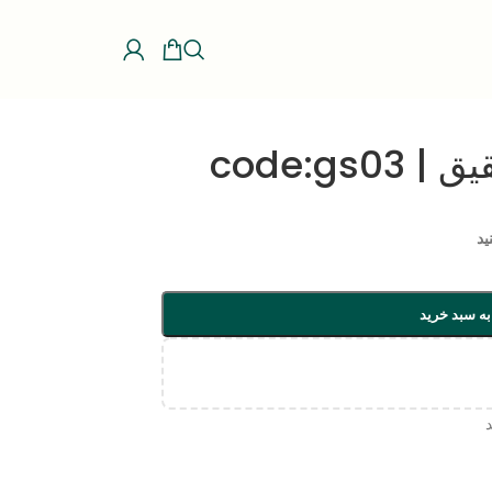
code:g
ید
به سبد خرید