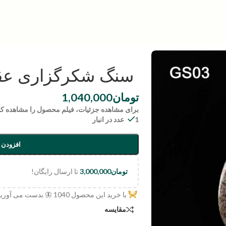
سنگ شکرگزاری عقیق | s03
تومان
1,040,000
برای مشاهده جزئیات، فیلم محصول را مشاهده کن
1 عدد در انبار
افزودن 
تومان
3,000,000
تا ارسال رایگان!
با خرید این محصول
1040
🦋 بدست می آورید
مقایسه