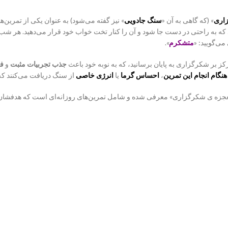
اری
» (که گاهی به آن «
سنگ جادویی
» نیز گفته می‌شود) به عنوان یکی از تمرین‌
 که به راحتی در دست جا شود و آن را کنار تخت خواب خود قرار می‌دهید. هر شب
می‌گویید: «
متشکرم
».
کز بر شکرگزاری به پایان برسانید، که به نوبه خود باعث
جذب تجربیات مثبت
و
فر
هنگام انجام این تمرین
،
احساس گرما
یا
انرژی خاصی
از سنگ دریافت می‌کنند که 
زاری است که در کتاب «معجزه ی شکرگزاری» معرفی شده و شامل تمرین‌های روزانه‌ای است ک