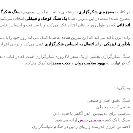
در کتاب «
معجزه ی شکرگزاری
» نوشته ی خانم راندا برن، مفهوم «
سنگ شکرگز
مطرح شده است. در این تمرین، شما
یک سنگ کوچک و صیقلی
انتخاب می‌کنید
اتفاقاتی
که در طول روز برایتان افتاده فکر می‌کنید و با صداقت و احساس قلبی 
راندا برن تأکید می‌کند که این تمرین
ساده
به شما کمک می‌کند روز خود را با تمر
یادآوری فیزیکی
برای
اتصال به احساس شکرگزاری
عمل می‌کند و برخی افراد
سنگ شکرگزاری بخشی از یک سفر ۲۸ روزه شکرگ
که
در نهایت
به
بهبود سلامت روان
و
جذب معجزات
کمک می‌کند.
ویژگی‌ها:
سنگ عقیق اصل و طبیعی
شامل کیسه مخملی
مناسب برای مدیتیشن، ذهن‌آگاهی یا هدیه دادن
سنگ با یک کیسه
مخملی
بنفش
ارائه می‌شود
احساس انرژی قدرتمند و زیبای زمین در هنگام سپاسگزاری