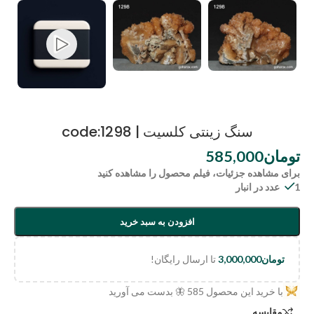
سنگ زینتی کلسیت | code:1298
تومان
585,000
برای مشاهده جزئیات، فیلم محصول را مشاهده کنید
1 عدد در انبار
افزودن به سبد خرید
تومان
3,000,000
تا ارسال رایگان!
با خرید این محصول
585
🦋 بدست می آورید
مقایسه