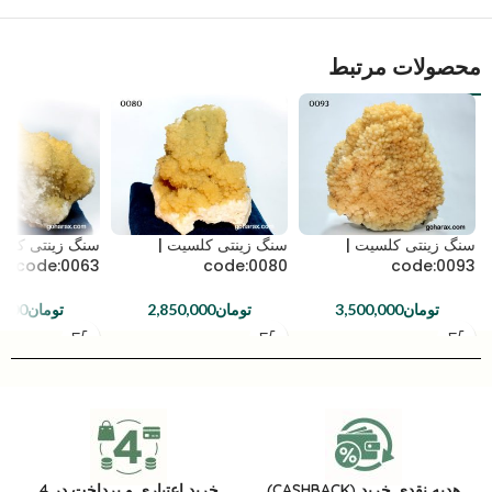
محصولات مرتبط
سنگ زینتی کلسیت |
سنگ زینتی کلسیت |
سنگ زینتی کلسی
code:0063
code:0080
code:0093
تومان
3,500,000
تومان
2,850,000
تومان
,000
هدیه نقدی خرید (CASHBACK)
خرید اعتباری و پرداخت در 4