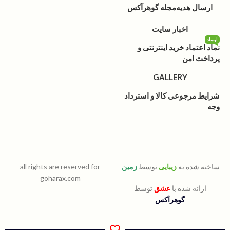
ارسال هدیه
مجله گوهرآکس
اخبار سایت
اینماد
نماد اعتماد خرید اینترنتی و
پرداخت امن
GALLERY
شرایط مرجوعی کالا و استرداد
وجه
ساخته شده به
زیبایی
توسط
زمین
all rights are reserved for
goharax.com
ارائه شده با
عشق
توسط
گوهرآکس