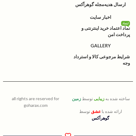
ارسال هدیه
مجله گوهرآکس
اخبار سایت
اینماد
نماد اعتماد خرید اینترنتی و
پرداخت امن
GALLERY
شرایط مرجوعی کالا و استرداد
وجه
ساخته شده به
زیبایی
توسط
زمین
all rights are reserved for
goharax.com
ارائه شده با
عشق
توسط
گوهرآکس