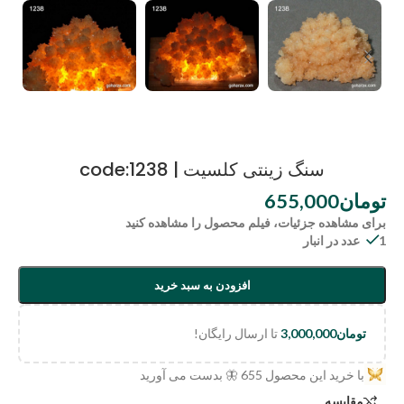
سنگ زینتی کلسیت | code:1238
تومان
655,000
برای مشاهده جزئیات، فیلم محصول را مشاهده کنید
1 عدد در انبار
افزودن به سبد خرید
تومان
3,000,000
تا ارسال رایگان!
با خرید این محصول
655
🦋 بدست می آورید
مقایسه