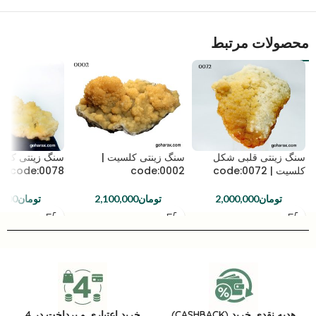
محصولات مرتبط
سنگ زینتی قلبی شکل
سنگ زینتی کلسیت |
سنگ زینتی کلسی
کلسیت | code:0072
code:0002
code:0078
تومان
2,000,000
تومان
2,100,000
تومان
,000
هدیه نقدی خرید (CASHBACK)
خرید اعتباری و پرداخت در 4