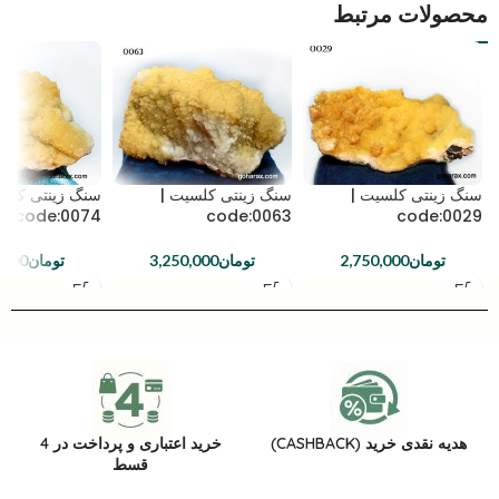
محصولات مرتبط
سنگ زینتی کلسیت |
سنگ زینتی کلسیت |
سنگ زینتی کلسی
code:0074
code:0063
code:0029
تومان
2,750,000
تومان
3,250,000
تومان
,000
هدیه نقدی خرید (CASHBACK)
خرید اعتباری و پرداخت در 4
قسط