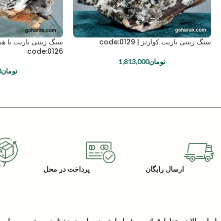
سنگ زینتی باریت کوارتز | code:0129
سنگ زینتی باریت با ه
code:0126
تومان
1,813,000
تومان
0
7 روز گارانتی بازگشت کالا
ارسال رایگان
پرداخت در محل