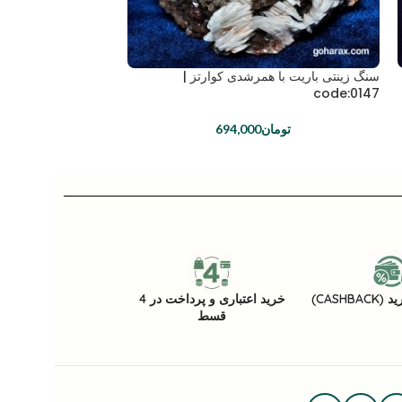
سنگ زینتی باریت با همرشدی کوارتز |
سنگ زینتی باریت | code:0117
code:0147
توما
تومان
694,000
CASHB)
خرید اعتباری و پرداخت در 4
قسط