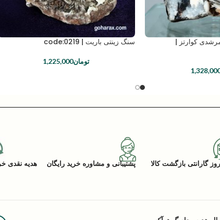
مرشدی کوارتز |
سنگ زینتی باریت | code:0219
تومان
1,225,000
1,328,00
پشتیبانی و مشاوره خرید رایگان
هدیه نقدی خرید (ACK