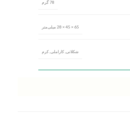
78 گرم
65 × 45 × 28 میلی‌متر
شکلاتی
,
کاراملی
,
کرم