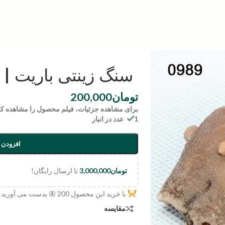
سنگ زینتی باریت | code:0989
تومان
200,000
برای مشاهده جزئیات، فیلم محصول را مشاهده کن
1 عدد در انبار
افزودن 
تومان
3,000,000
تا ارسال رایگان!
با خرید این محصول
200
🦋 بدست می آورید
مقایسه