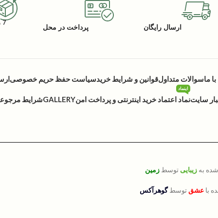
7 روز گارانتی بازگشت کالا
ارسال رایگان
پرداخت در محل
ا ما
سوالات متداول
قوانین و شرایط خرید
سیاست حفظ حریم خصوصی
ارس
اینماد
بار سایت
نماد اعتماد خرید اینترنتی و پرداخت امن
GALLERY
شرایط مرجوعی 
شده به
زیبایی
توسط
زمین
ه با
عشق
توسط
گوهرآکس