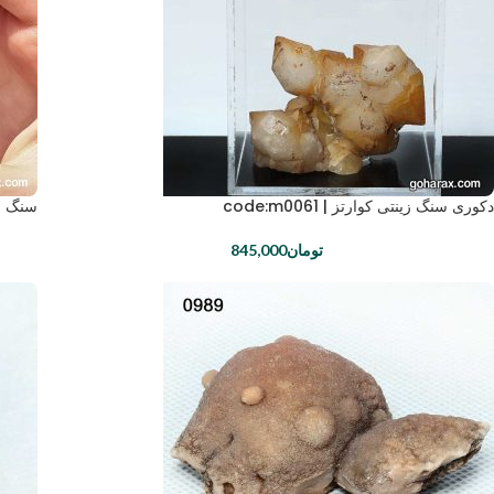
دکوری سنگ زینتی کوارتز | code:m0061
سنگ شکر
تومان
845,000