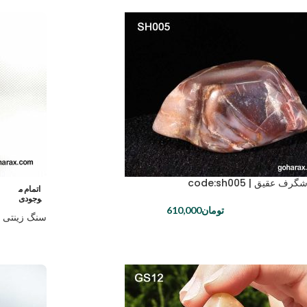
 عقیق | code:sh005
اتمام م
وجودی
تومان
610,000
سنگ زینتی عقیق