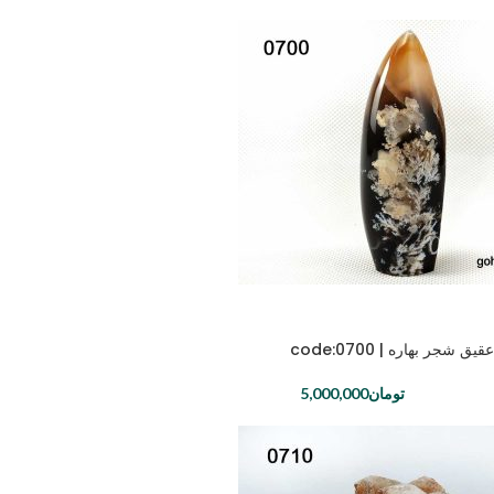
 شجر بهاره | code:0700
تومان
5,000,000