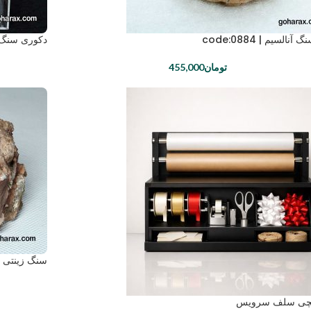
آنالسیم | code:0884
دکوری سنگ زینت
تومان
455,000
سنگ زینتی باریت |
یچی سلف سرویس