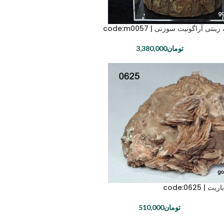
ی آراگونیت سوزنی | code:m0057
تومان
3,380,000
 code:0625
تومان
510,000