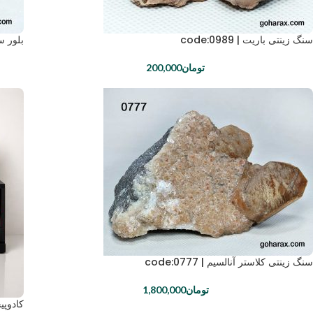
سنگ زینتی باریت | code:0989
بلور سنگ 
تومان
200,000
سنگ زینتی کلاستر آنالسیم | code:0777
تومان
1,800,000
کادوپ