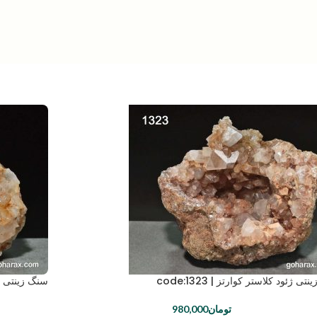
ی ژئود کلاستر کوارتز | code:1323
سنگ زینتی کلاست
تومان
980,000