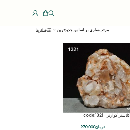
فیلترها
ر کوارتز | code:1321
تومان
970,000