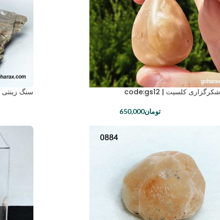
گزاری کلسیت | code:gs12
سنگ زینتی کلاست
تومان
650,000