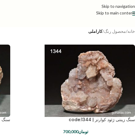
Skip to navigation
Skip to main content
خانه
/
محصول رنگ
/
کاراملی
سنگ زینتی ژئود کوارتز | code:1344
سنگ زینت
تومان
700,000