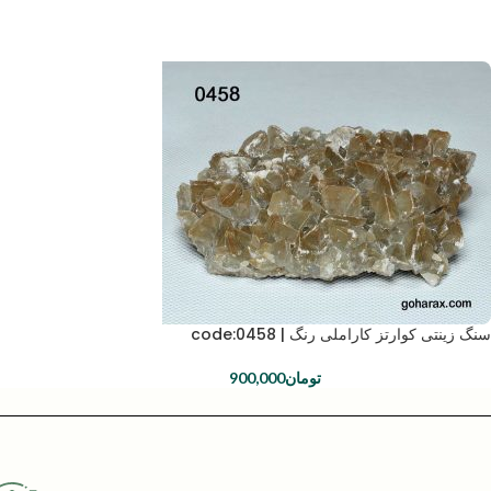
سنگ زینتی کوارتز کاراملی رنگ | code:0458
تومان
900,000