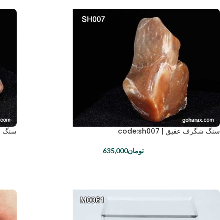
سنگ شگرف عقیق | code:sh007
سنگ شگرف
تومان
635,000