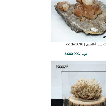
ر آنالسیم | code:0710
تومان
3,000,000