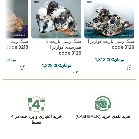
سنگ زینتی باریت کوارتز |
سنگ زینتی باریت با
سنگ زینتی کوارت
code:0129
همرشدی کوارتز |
code:0218
code:0126
تومان
1,813,000
تومان
000
تومان
1,328,000
هدیه نقدی خرید (CASHBACK)
خرید اعتباری و پرداخت در 4
قسط