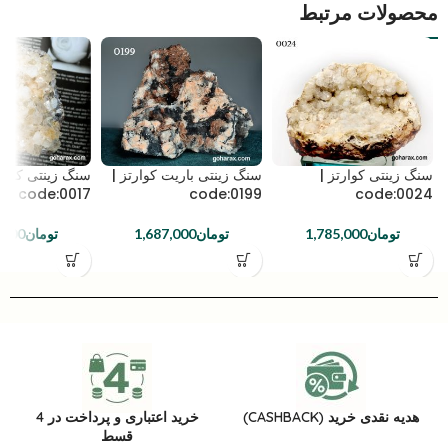
محصولات مرتبط
سنگ زینتی کوارتز |
سنگ زینتی باریت کوارتز |
سنگ زینتی کوارت
code:0017
code:0199
code:0024
تومان
1,785,000
تومان
1,687,000
تومان
,000
هدیه نقدی خرید (CASHBACK)
خرید اعتباری و پرداخت در 4
قسط