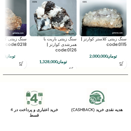
سنگ زینتی کلاستر کوارتز |
سنگ زینتی باریت با
سنگ زینتی کوارت
code:0115
همرشدی کوارتز |
code:0218
code:0126
تومان
2,000,000
تومان
000
تومان
1,328,000
هدیه نقدی خرید (CASHBACK)
خرید اعتباری و پرداخت در 4
قسط