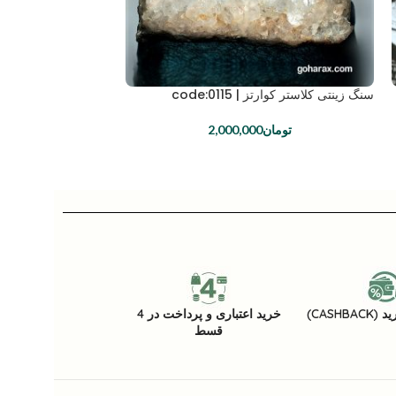
سنگ زینتی کلاستر کوارتز | code:0115
سنگ زینتی باریت با 
code:0126
تومان
2,000,000
تومان
CASHB)
خرید اعتباری و پرداخت در 4
قسط