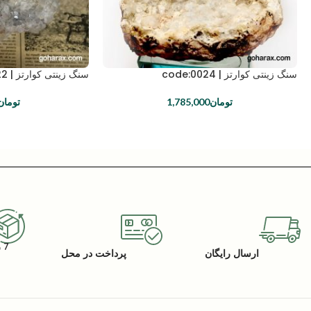
سنگ زینتی کوارتز | code:0024
سنگ زینتی کوارتز | code:0022
تومان
1,785,000
تومان
7 روز گارانتی بازگشت کالا
ارسال رایگان
پرداخت در محل