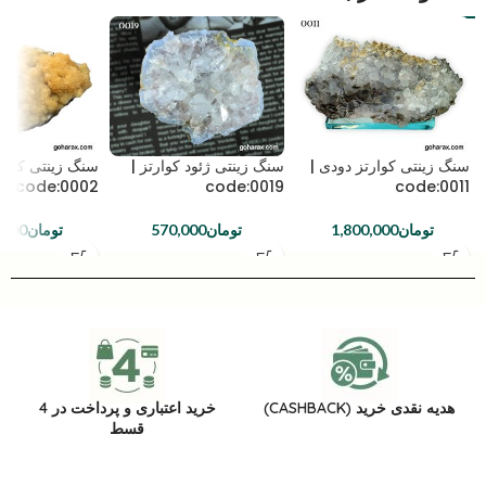
سنگ زینتی کوارتز دودی |
سنگ زینتی ژئود کوارتز |
سنگ زینتی کلسی
code:0002
code:0019
code:0011
تومان
1,800,000
تومان
570,000
تومان
,000
هدیه نقدی خرید (CASHBACK)
خرید اعتباری و پرداخت در 4
قسط