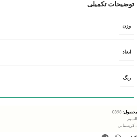
توضیحات تکمیلی
وزن
ابعاد
رنگ
محصول:
0898
السیم
کریستالی