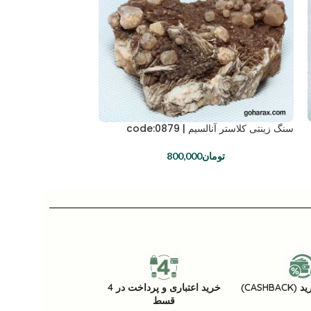
سنگ زینتی کلاستر آنالسیم | code:0879
سنگ زینتی آنالسیم | code:0876
تومان
800,000
توما
CASHB)
خرید اعتباری و پرداخت در 4
قسط