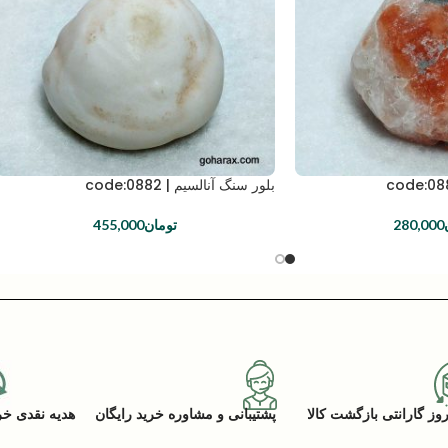
بلور سنگ آنالسیم | code:0882
280,000
تومان
455,000
پشتیبانی و مشاوره خرید رایگان
هدیه نقدی خرید (ACK