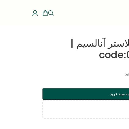
ستر آنالسیم |
code:
ید
به سبد خرید