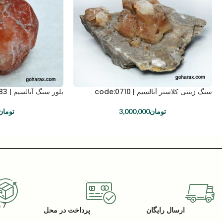
سنگ زینتی کلاستر آنالسیم | code:0710
بلور سنگ آنالسیم | code:0883
تومان
3,000,000
تومان
7 روز گارانتی بازگشت کالا
ارسال رایگان
پرداخت در محل