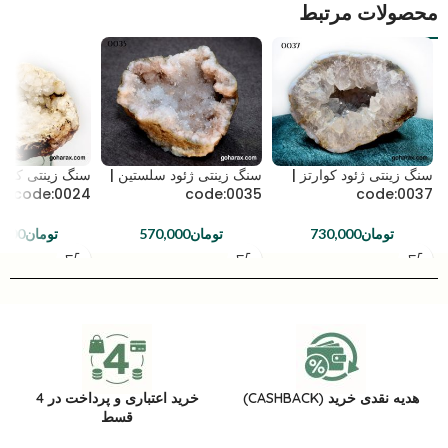
محصولات مرتبط
سنگ زینتی ژئود کوارتز |
سنگ زینتی ژئود سلستین |
سنگ زینتی کوارت
code:0024
code:0035
code:0037
تومان
730,000
تومان
570,000
تومان
,000
هدیه نقدی خرید (CASHBACK)
خرید اعتباری و پرداخت در 4
قسط