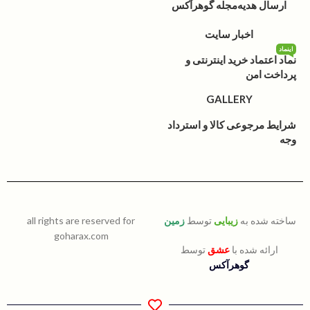
ارسال هدیه
مجله گوهرآکس
اخبار سایت
اینماد
نماد اعتماد خرید اینترنتی و
پرداخت امن
GALLERY
شرایط مرجوعی کالا و استرداد
وجه
ساخته شده به
زیبایی
توسط
زمین
all rights are reserved for
goharax.com
ارائه شده با
عشق
توسط
گوهرآکس