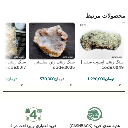
محصولات مرتبط
سنگ زینتی اپیدوت سفید |
سنگ زینتی ژئود سلستین |
سنگ زینتی کوارت
code:0017
code:0035
code:0049
تومان
1,990,000
تومان
570,000
تومان
,000
هدیه نقدی خرید (CASHBACK)
خرید اعتباری و پرداخت در 4