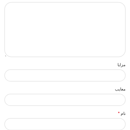
مزایا
معایب
*
نام