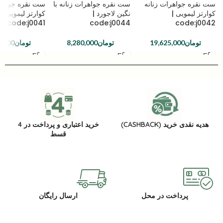
ست نقره جواهرات زنانه
ست نقره جواهرات زنانه با
ست نقره جواهرا
کوارتز لیمویی |
نگین لاجورد |
کوارتز لیمویی |
code:j0041
code:j0044
code:j0042
تومان
19,625,000
تومان
8,280,000
تومان
0,000
هدیه نقدی خرید (CASHBACK)
خرید اعتباری و پرداخت در 4
قسط
پرداخت در محل
ارسال رایگان