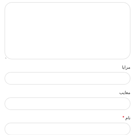
مزایا
معایب
*
نام