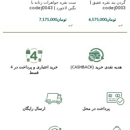
گردن بند نقره عقیق |
ست نقره جواهرات زنانه با
code:j0003
نگین لاجورد | code:j0043
تومان
6,575,000
تومان
7,175,000
هدیه نقدی خرید (CASHBACK)
خرید اعتباری و پرداخت در 4
قسط
پرداخت در محل
ارسال رایگان