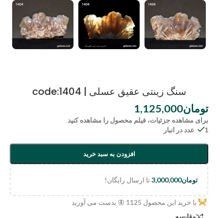
سنگ زینتی عقیق عسلی | code:1404
تومان
1,125,000
برای مشاهده جزئیات، فیلم محصول را مشاهده کنید
1 عدد در انبار
افزودن به سبد خرید
تومان
3,000,000
تا ارسال رایگان!
با خرید این محصول
1125
🦋 بدست می آورید
مقایسه