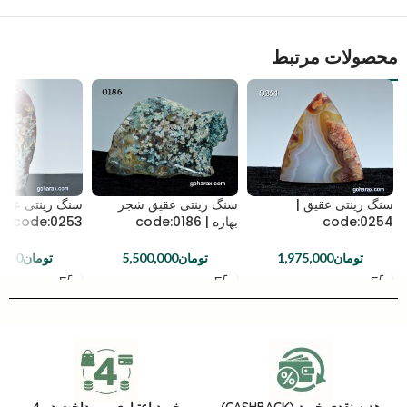
محصولات مرتبط
سنگ زینتی عقیق |
سنگ زینتی عقیق شجر
سنگ زینتی عقی
code:0254
بهاره | code:0186
code:0253
تومان
1,975,000
تومان
5,500,000
تومان
,000