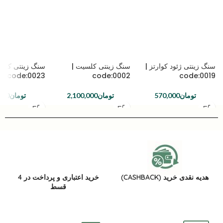
سنگ زینتی ژئود کوارتز |
سنگ زینتی کلسیت |
سنگ زینتی کلسی
code:0023
code:0002
code:0019
تومان
570,000
تومان
2,100,000
تومان
000
هدیه نقدی خرید (CASHBACK)
خرید اعتباری و پرداخت در 4
قسط