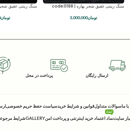
سنگ زینتی عقیق شجر بهاره | code:0188
سنگ زینتی عقیق شجر بهاره | 
تومان
3,000,000
تومان
0
7 روز گارانتی بازگشت کالا
ارسال رایگان
پرداخت در محل
ا ما
سوالات متداول
قوانین و شرایط خرید
سیاست حفظ حریم خصوصی
ارس
اینماد
بار سایت
نماد اعتماد خرید اینترنتی و پرداخت امن
GALLERY
شرایط مرجوعی 