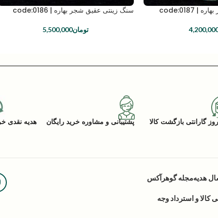
code:0187
سنگ زینتی عقیق شجر بهاره | code:0186
4,200,00
تومان
5,500,000
پشتیبانی و مشاوره خرید رایگان
هدیه نقدی خرید (ACK
ال هدیه
مجله گوهرآکس
کالا و استرداد وجه