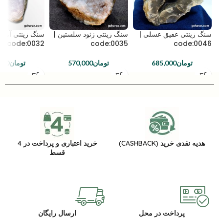
سنگ زینتی عقیق عسلی |
سنگ زینتی ژئود سلستین |
سنگ زینتی آمیت
code:0032
code:0035
code:0046
تومان
685,000
تومان
570,000
تومان
000
هدیه نقدی خرید (CASHBACK)
خرید اعتباری و پرداخت در 4
قسط
پرداخت در محل
ارسال رایگان