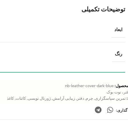
توضیحات تکمیلی
ابعاد
رنگ
محصول:
nb-leather-cover-dark-blue
تر، نوت بوک
تمرین سپاسگزاری
,
چرم
,
دفتر
,
زیبایی آرامش
,
ژورنال نویسی
,
کائنات
,
کاغذ
گذاری: