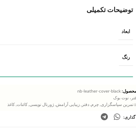
توضیحات تکمیلی
ابعاد
رنگ
محصول:
nb-leather-cover-black
تر، نوت بوک
تمرین سپاسگزاری
,
چرم
,
دفتر
,
زیبایی آرامش
,
ژورنال نویسی
,
کائنات
,
کاغذ
گذاری: