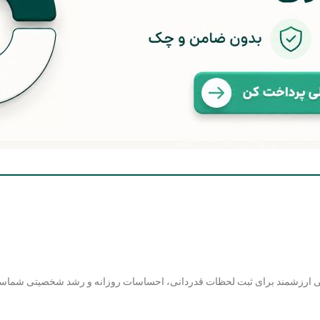
هی ارزشمند برای ثبت لحظات قدردانی، احساسات روزانه و رشد شخصیتی شماست