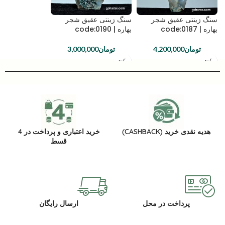
سنگ زینتی عقیق شجر
سنگ زینتی عقیق شجر
بهاره | code:0187
بهاره | code:0190
تومان
4,200,000
تومان
3,000,000
هدیه نقدی خرید (CASHBACK)
خرید اعتباری و پرداخت در 4
قسط
پرداخت در محل
ارسال رایگان