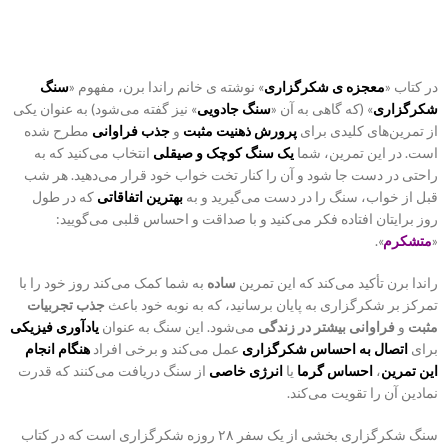
در کتاب «
معجزه ی شکرگزاری
» نوشته ی خانم راندا برن، مفهوم «
سنگ
شکرگزاری
» (که گاهی به آن «
سنگ جادویی
» نیز گفته می‌شود) به عنوان یکی
از تمرین‌های کلیدی برای
پرورش ذهنیت مثبت
و
جذب فراوانی
مطرح شده
است. در این تمرین، شما
یک سنگ کوچک و صیقلی
انتخاب می‌کنید که به
راحتی در دست جا شود و آن را کنار تخت خواب خود قرار می‌دهید. هر شب
قبل از خواب، سنگ را در دست می‌گیرید و به
بهترین اتفاقاتی
که در طول
روز برایتان افتاده فکر می‌کنید و با صداقت و احساس قلبی می‌گویید:
«
متشکرم
».
راندا برن تأکید می‌کند که این تمرین
ساده
به شما کمک می‌کند روز خود را با
تمرکز بر شکرگزاری به پایان برسانید، که به نوبه خود باعث
جذب تجربیات
مثبت
و
فراوانی بیشتر در زندگی
می‌شود. این سنگ به عنوان
یادآوری فیزیکی
برای
اتصال به احساس شکرگزاری
عمل می‌کند و برخی افراد
هنگام انجام
این تمرین
،
احساس گرما
یا
انرژی خاصی
از سنگ دریافت می‌کنند که قدرت
نمادین آن را تقویت می‌کند.
سنگ شکرگزاری بخشی از یک سفر ۲۸ روزه شکرگزاری است که در کتاب