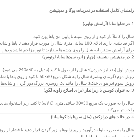
راهنمای کامل استفاده در تمرینات یوگا و مدیتیشن
1.
در شاواسانا (آرامش نهایی)
شال را کاملاً باز کنید و از روی سینه تا پایین مچ پاها پهن کنید.
اگر قد بلندی دارید (بالای 180 سانتی‌متر)، شال را مورب قرار دهید تا پاها و شانه‌ها همزمان پوشیده شوند.
برای آرامش بیشتر، لبه شال را روی چشم‌ها بیندازید تا نور مزاحم نباشد و ذهن ر
2.
در مدیتیشن نشسته (چهار زانو، سیدهاسانا، لوتوس)
روش اول (ضد لیز خوردن): شال را از طول تا کنید (تبدیل به 60×240 می‌شود)، دور شانه‌ها بیندازید و دو سر آن را زیر ران‌ها محکم کنید – این کار شال را ثابت نگه می‌دارد و تمرکز را افزایش می‌دهد.
روش دوم (گرمای بیشتر): شال را به شکل مربع 60×60 تا کنید و روی پاها یا شانه‌ها قرار دهید.
روش سوم (در هوای خنک): شال را مانند یک روسری بزرگ دور گردن و شانه‌ها بپ
3.
به عنوان کوسن یا زیرانداز (برای اصلاح زاویه لگن)
شال را به صورت یک مربع 30×30 سانتی‌مت
راحت‌تر می‌کند.
4.
در حالت‌های درازکش (مثل سوپتا باداکوناسانا)
شال را به صورت لوله درآورید و زیر زانوها یا زیر گردن قرار دهید تا فشار از ر
5.
در تمرینات تنفسی (پرانایاما)