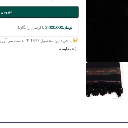
افزودن 
تومان
3,000,000
تا ارسال رایگان!
با خرید این محصول
1577
🦋 بدست می آورید
مقایسه