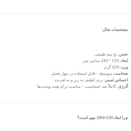
مشخصات شال:
جنس
: نخ پنبه طبیعی
ابعاد
: 120 * 240 سانتی متر
وزن
: 620 گرم
ضخامت
: متوسط – قابل استفاده در چهار فصل
احساس لمس
: نرم، لطیف نه زبر و نه لغزنده
آلرژی
: کاملاً ضد حساسیت – مناسب برای همه پوست‌ها
چرا ابعاد 120×240 مهم است؟