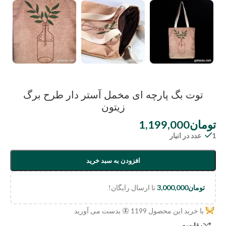
توت بگ پارچه ای مخمل آستر دار طرح برگ
زیتون
تومان
1,199,000
1 عدد در انبار
افزودن به سبد خرید
تومان
3,000,000
تا ارسال رایگان!
با خرید این محصول
1199
🦋 بدست می آورید
مقایسه