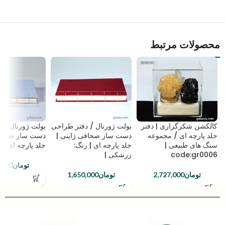
محصولات مرتبط
کالکشن شکرگزاری | دفتر
بولت ژورنال / دفتر طراحی
بولت ژورنال / 
جلد پارچه ای / مجموعه
دست ساز صحافی ژاپنی |
دست ساز صحافی
سنگ های طبیعی |
جلد پارچه ای | رنگ:
جلد پارچه ای آب
code:gr0006
زرشکی |
تومان
,000
تومان
2,727,000
تومان
1,650,000