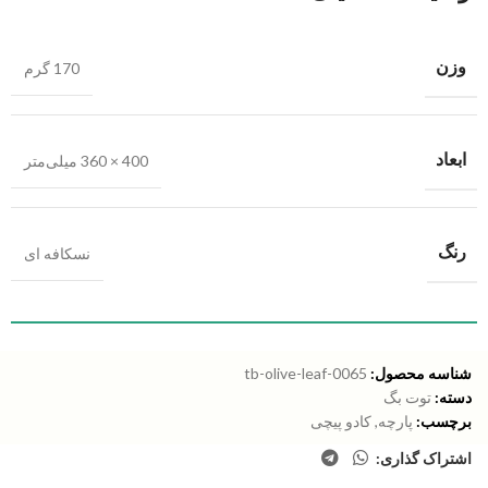
وزن
170 گرم
ابعاد
400 × 360 میلی‌متر
رنگ
نسکافه ای
شناسه محصول:
tb-olive-leaf-0065
دسته:
توت بگ
برچسب:
پارچه
,
کادو پیچی
اشتراک گذاری: