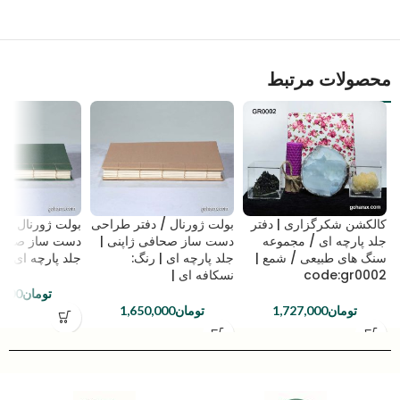
محصولات مرتبط
کالکشن شکرگزاری | دفتر
بولت ژورنال / دفتر طراحی
بولت ژورنال / 
جلد پارچه ای / مجموعه
دست ساز صحافی ژاپنی |
دست ساز صحافی
سنگ های طبیعی / شمع |
جلد پارچه ای | رنگ:
جلد پارچه ای | ر
code:gr0002
نسکافه ای |
تومان
,000
تومان
1,727,000
تومان
1,650,000