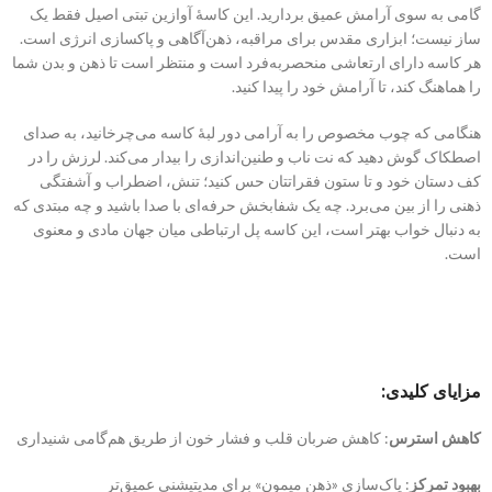
گامی به سوی آرامش عمیق بردارید. این کاسهٔ آوازین تبتی اصیل فقط یک
ساز نیست؛ ابزاری مقدس برای مراقبه، ذهن‌آگاهی و پاکسازی انرژی است.
هر کاسه دارای ارتعاشی منحصربه‌فرد است و منتظر است تا ذهن و بدن شما
را هماهنگ کند، تا آرامش خود را پیدا کنید.
هنگامی که چوب مخصوص را به آرامی دور لبهٔ کاسه می‌چرخانید، به صدای
اصطکاک گوش دهید که نت ناب و طنین‌اندازی را بیدار می‌کند. لرزش را در
کف دستان خود و تا ستون فقراتتان حس کنید؛ تنش، اضطراب و آشفتگی
ذهنی را از بین می‌برد. چه یک شفابخش حرفه‌ای با صدا باشید و چه مبتدی که
به دنبال خواب بهتر است، این کاسه پل ارتباطی میان جهان مادی و معنوی
است.
مزایای کلیدی:
کاهش استرس
: کاهش ضربان قلب و فشار خون از طریق هم‌گامی شنیداری
بهبود تمرکز
: پاک‌سازی «ذهن میمون» برای مدیتیشنی عمیق‌تر