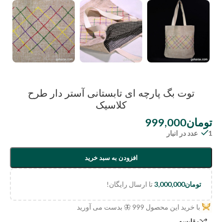
توت بگ پارچه ای تابستانی آستر دار طرح
کلاسیک
تومان
999,000
1 عدد در انبار
افزودن به سبد خرید
تومان
3,000,000
تا ارسال رایگان!
با خرید این محصول
999
🦋 بدست می آورید
مقایسه