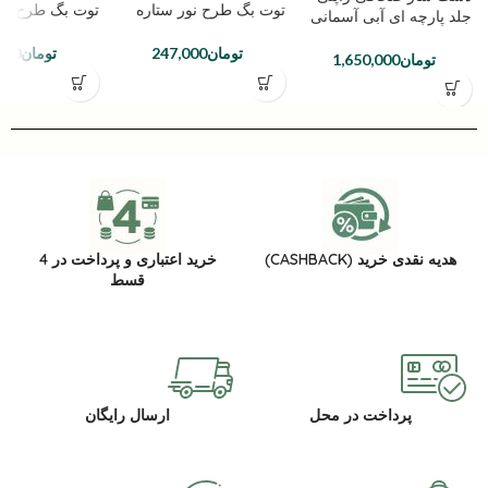
توت بگ طرح نور ستاره
توت بگ طرح فا
جلد پارچه ای آبی آسمانی
تومان
247,000
تومان
000
تومان
1,650,000
هدیه نقدی خرید (CASHBACK)
خرید اعتباری و پرداخت در 4
قسط
پرداخت در محل
ارسال رایگان