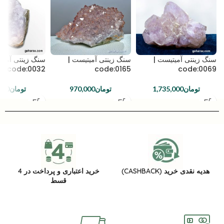
سنگ زینتی آمیتیست |
سنگ زینتی آمیتیست |
سنگ زینتی آمیت
code:0032
code:0165
code:0069
تومان
1,735,000
تومان
970,000
تومان
000
هدیه نقدی خرید (CASHBACK)
خرید اعتباری و پرداخت در 4
قسط