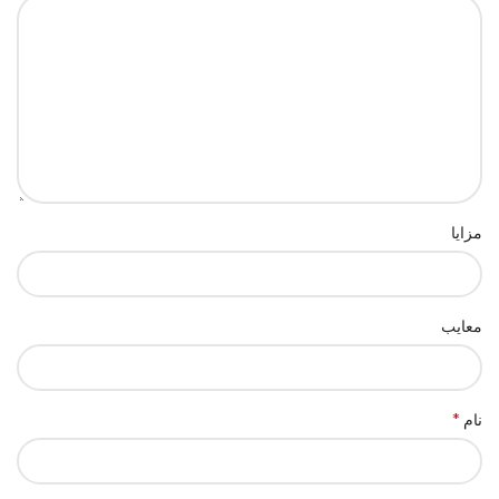
مزایا
معایب
*
نام