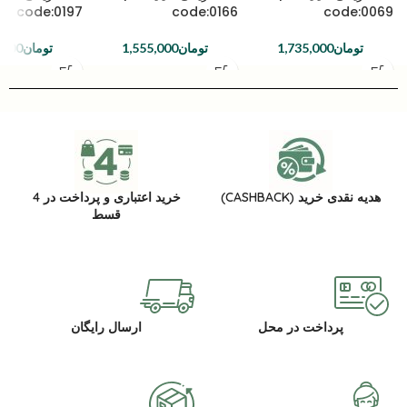
code:0197
code:0166
code:0069
تومان
1,735,000
تومان
1,555,000
تومان
,000
هدیه نقدی خرید (CASHBACK)
خرید اعتباری و پرداخت در 4
قسط
پرداخت در محل
ارسال رایگان