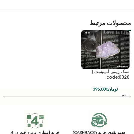
محصولات مرتبط
سنگ زینتی آمیتیست |
code:0020
تومان
395,000
هدیه نقدی خرید (CASHBACK)
خرید اعتباری و پرداخت در 4