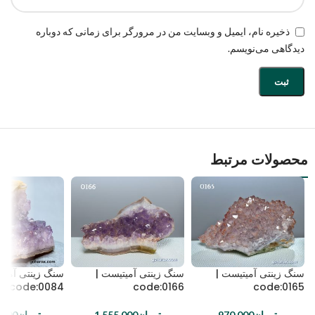
ذخیره نام، ایمیل و وبسایت من در مرورگر برای زمانی که دوباره
دیدگاهی می‌نویسم.
محصولات مرتبط
سنگ زینتی آمیتیست |
سنگ زینتی آمیتیست |
سنگ زینتی آمیت
code:0084
code:0166
code:0165
تومان
970,000
تومان
1,555,000
تومان
,000