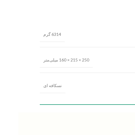
6314 گرم
250 × 215 × 160 میلی‌متر
نسکافه ای