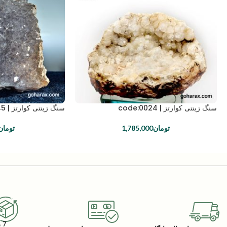
سنگ زینتی کوارتز | code:0024
سنگ زینتی کوارتز | code:0145
تومان
1,785,000
تومان
7 روز گارانتی بازگشت کالا