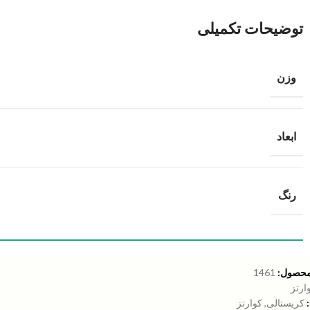
توضیحات تکمیلی
وزن
ابعاد
رنگ
محصول:
1461
ارتز
کریستالی
,
کوارتز