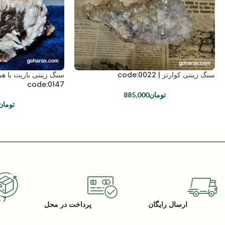
سنگ زینتی کوارتز | code:0022
سنگ زینتی باریت با ه
code:0147
تومان
885,000
تومان
7 روز گارانتی بازگشت کالا
ارسال رایگان
پرداخت در محل