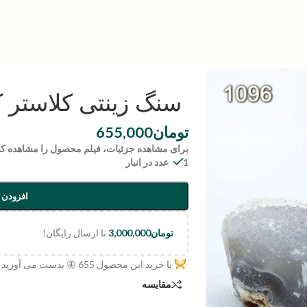
سنگ زینتی کلاستر کوارتز |
تومان
655,000
برای مشاهده جزئیات، فیلم محصول را مشاهده کن
1 عدد در انبار
افزودن 
تومان
3,000,000
تا ارسال رایگان!
با خرید این محصول
655
🦋 بدست می آورید
مقایسه