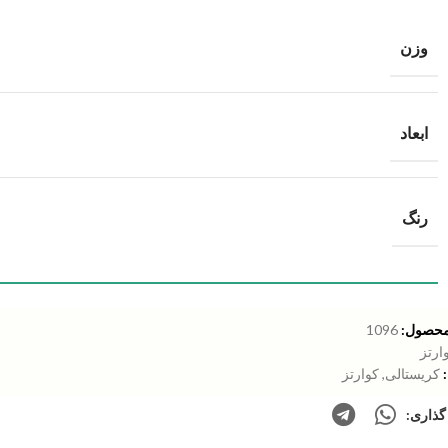
وزن
ابعاد
رنگ
محصول:
1096
ارتز
کریستالی
,
کوارتز
گذاری: