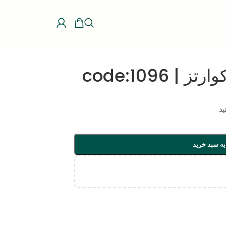
 code:1096
ید
به سبد خرید