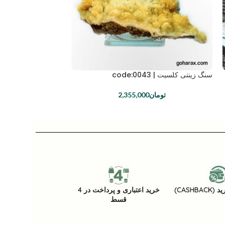
سنگ زینتی کلسیت | code:0043
سنگ زینتی کلسیت | code:0033
تومان
2,355,000
توما
CASHB)
خرید اعتباری و پرداخت در 4
قسط