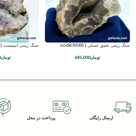
سنگ زینتی عقیق عسلی | code:0046
سنگ زینتی آمیتیست | code:0048
تومان
685,000
تومان
0
7 روز گارانتی بازگشت کالا
ارسال رایگان
پرداخت در محل