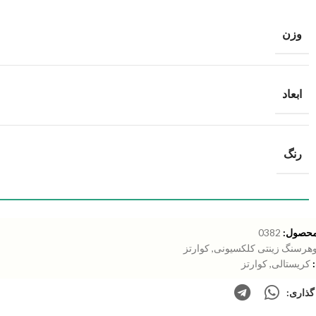
وزن
ابعاد
رنگ
محصول:
0382
هرسنگ زینتی کلکسیونی
,
کوارتز
کریستالی
,
کوارتز
گذاری: