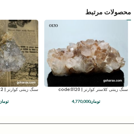
محصولات مرتبط
سنگ زینتی کلاستر کوارتز | code:0120
سنگ زینتی کوارتز | code:0022
تومان
4,770,000
تومان