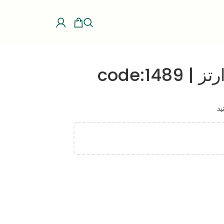
code:14
ید