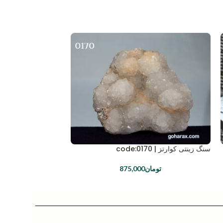
سنگ زینتی کوارتز | code:0170
تومان
875,000