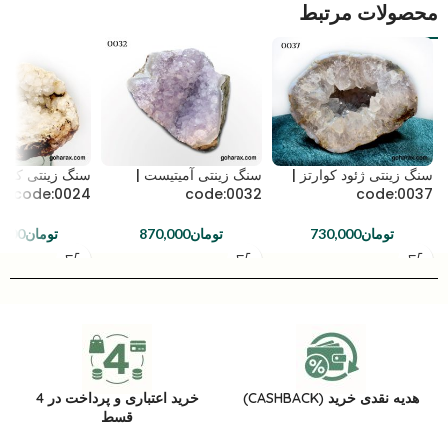
محصولات مرتبط
سنگ زینتی ژئود کوارتز |
سنگ زینتی آمیتیست |
سنگ زینتی کوارت
code:0024
code:0032
code:0037
تومان
730,000
تومان
870,000
تومان
,000
هدیه نقدی خرید (CASHBACK)
خرید اعتباری و پرداخت در 4
قسط