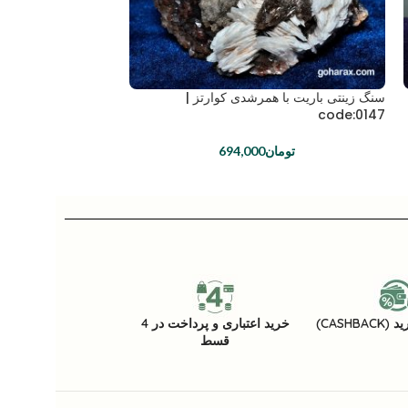
سنگ زینتی باریت با همرشدی کوارتز |
code:0147
تومان
694,000
CASHB)
خرید اعتباری و پرداخت در 4
قسط