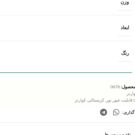
وزن
ابعاد
رنگ
محصول:
0676
ارتز
قابلیت عبور نور
,
کریستالی
,
کوارتز
گذاری:
نقد و بررسی‌ها