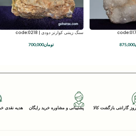
سنگ زینتی کوارتز دودی | code:0218
875,000
تومان
700,000
پشتیبانی و مشاوره خرید رایگان
هدیه نقدی خرید (ACK