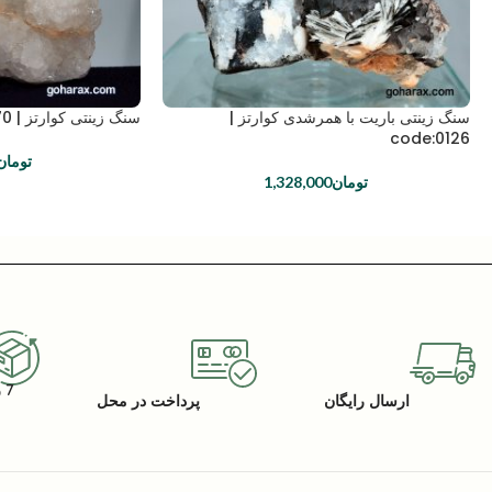
سنگ زینتی باریت با همرشدی کوارتز |
سنگ زینتی کوارتز | code:0170
code:0126
تومان
تومان
1,328,000
7 روز گارانتی بازگشت کالا
ارسال رایگان
پرداخت در محل