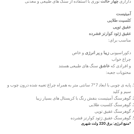
داراری
چهار حالت
نوری با استفاده از سنگ های طبیعی و معدنی
آمیتیست
کلسیت طلایی
عقیق توپی
عقیق ژئود کوارتز فشرده
مناسب برای:
دکوراسیونی
زیبا
و
پر انرژی
و خاص
چراغ خواب
و افرادی که
عاشق
سنگ های طبیعی هستند
محتویات جعبه:
پایه ی چوبی با ابعاد 7*7 سانتی متر به همراه چراغ تعبیه شده درون چوب و
سیم و کلید
گوهرسنگ آمیتیست بنفش رنگ با کریستال های بسیار زیبا
گوهرسنگ کلسیت طلایی
گوهرسنگ عقیق توپی
گوهرسنگ عقیق ژئود کوارتز فشرده
*منبع انرژی: برق 220 ولت شهری