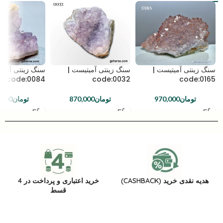
سنگ زینتی آمیتیست |
سنگ زینتی آمیتیست |
سنگ زینتی آمیت
code:0084
code:0032
code:0165
تومان
970,000
تومان
870,000
تومان
,000
هدیه نقدی خرید (CASHBACK)
خرید اعتباری و پرداخت در 4
قسط