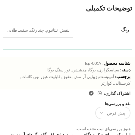
توضیحات تکمیلی
رنگ
بنفش
,
تیتانیوم
,
چند رنگ
,
سفید
,
طلایی
شناسه محصول:
lsp-0019
دسته:
سپاسگزاری، یوگا، مدیتیشن
,
نور سنگ یوگا
برچسب:
آمیتیست
,
زیبایی آرامش
,
عقیق
,
قابلیت عبور نور
,
کائنات
,
کریستالی
,
کوارتز
اشتراک گذاری:
نقد و بررسی‌ها
هنوز بررسی‌ای ثبت نشده است.
اولین کسی باشید که دیدگاهی می نویسد “چراغ یوگا سنگ های آمیتیست