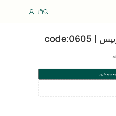
code:060
ید
به سبد خرید