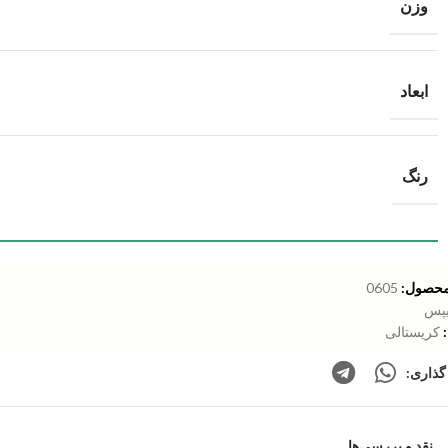
وزن
ابعاد
رنگ
محصول:
0605
پس
کریستالی
گذاری:
نقد و بررسی‌ها