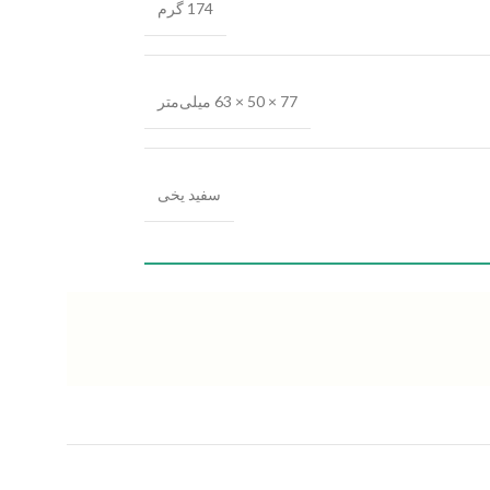
174 گرم
77 × 50 × 63 میلی‌متر
سفید یخی