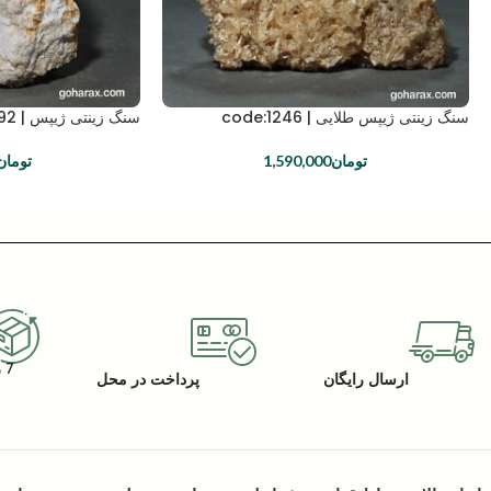
سنگ زینتی ژیپس طلایی | code:1246
سنگ زینتی ژیپس | code:1192
تومان
1,590,000
تومان
7 روز گارانتی بازگشت کالا
ارسال رایگان
پرداخت در محل