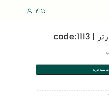
code:11
ید
به سبد خرید