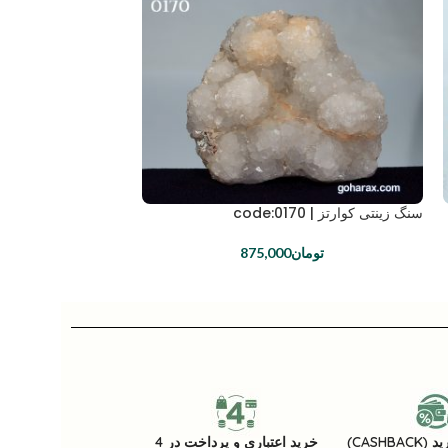
سنگ زینتی کوارتز | code:0170
تومان
875,000
CASHB)
خرید اعتباری و پرداخت در 4