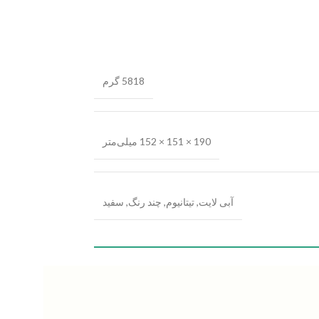
5818 گرم
190 × 151 × 152 میلی‌متر
آبی لایت
,
تیتانیوم
,
چند رنگ
,
سفید