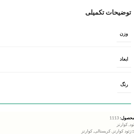
توضیحات تکمیلی
وزن
ابعاد
رنگ
محصول:
1113
ود
,
کوارتز
ژئود کوارتز
,
کریستالی
,
کوارتز