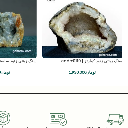
سنگ زینتی ژئود کوارتز | code:0119
سنگ زینتی ژئود سلستین | 211
تومان
1,930,000
تومان
0
7 روز گارانتی بازگشت کالا