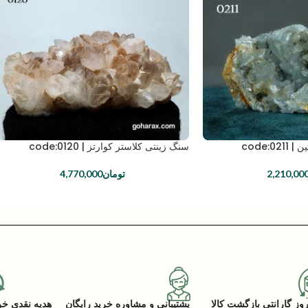
code:0
سنگ زینتی کلاستر کوارتز | code:0120
2,210,00
تومان
4,770,000
پشتیبانی و مشاوره خرید رایگان
هدیه نقدی خرید (ACK