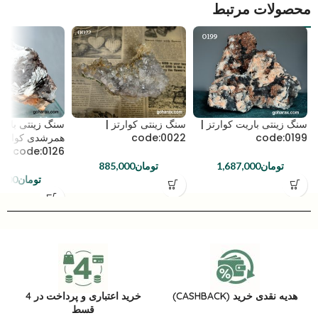
محصولات مرتبط
سنگ زینتی باریت کوارتز |
سنگ زینتی کوارتز |
سنگ زینتی باریت
code:0199
code:0022
همرشدی کوارتز 
code:0126
تومان
1,687,000
تومان
885,000
تومان
,000
هدیه نقدی خرید (CASHBACK)
خرید اعتباری و پرداخت در 4
قسط