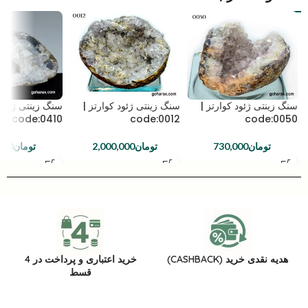
سنگ زینتی ژئود کوارتز |
سنگ زینتی ژئود کوارتز |
سنگ زینتی ژئود 
code:0410
code:0012
code:0050
تومان
730,000
تومان
2,000,000
تومان
000
هدیه نقدی خرید (CASHBACK)
خرید اعتباری و پرداخت در 4
قسط