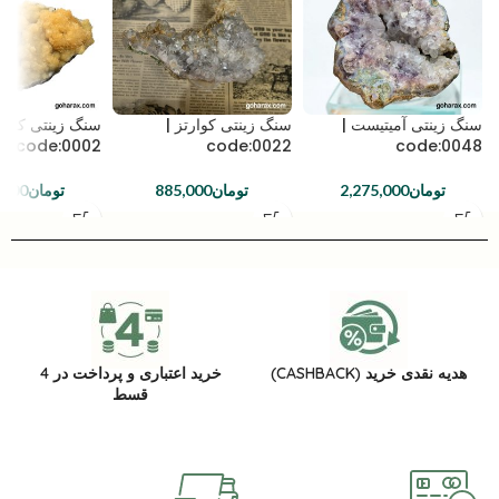
سنگ زینتی آمیتیست |
سنگ زینتی کوارتز |
سنگ زینتی کلسی
code:0002
code:0022
code:0048
تومان
2,275,000
تومان
885,000
تومان
,000
هدیه نقدی خرید (CASHBACK)
خرید اعتباری و پرداخت در 4
قسط