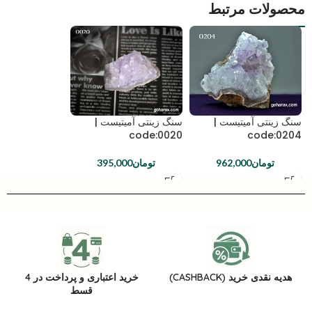
محصولات مرتبط
سنگ زینتی آمیتیست |
سنگ زینتی آمیتیست |
code:0020
code:0204
تومان
962,000
تومان
395,000
هدیه نقدی خرید (CASHBACK)
خرید اعتباری و پرداخت در 4
قسط