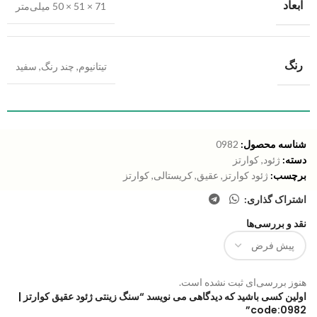
ابعاد
71 × 51 × 50 میلی‌متر
رنگ
تیتانیوم
,
چند رنگ
,
سفید
شناسه محصول:
0982
دسته:
ژئود
,
کوارتز
برچسب:
ژئود کوارتز
,
عقیق
,
کریستالی
,
کوارتز
اشتراک گذاری:
نقد و بررسی‌ها
هنوز بررسی‌ای ثبت نشده است.
اولین کسی باشید که دیدگاهی می نویسد “سنگ زینتی ژئود عقیق کوارتز |
code:0982”