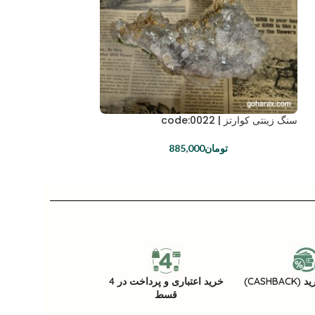
سنگ زینتی کوارتز | code:0022
سنگ زینتی اپیدوت | code:0008
تومان
885,000
تومان
CASHB)
خرید اعتباری و پرداخت در 4
قسط