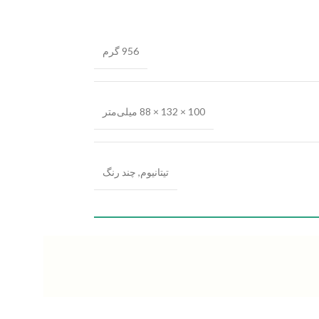
956 گرم
100 × 132 × 88 میلی‌متر
تیتانیوم
,
چند رنگ