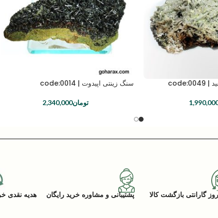
code:
سنگ زینتی اپیدوت | code:0014
1,990,00
تومان
2,340,000
پشتیبانی و مشاوره خرید رایگان
هدیه نقدی خرید (ACK