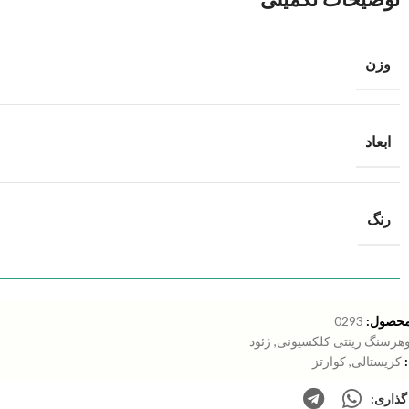
وزن
ابعاد
رنگ
محصول:
0293
هرسنگ زینتی کلکسیونی
,
ژئود
کریستالی
,
کوارتز
گذاری: