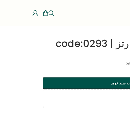
code:02
ید
به سبد خرید