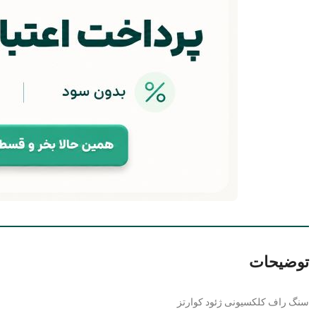
توضیحات
سنگ راف کلکسیونی ژئود کوارتز