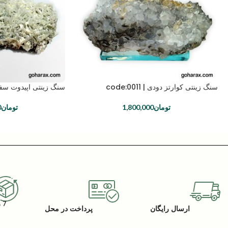
سنگ زینتی کوارتز دودی | code:0011
سنگ زینتی اپیدوت سفید | 0049
تومان
1,800,000
تومان
0
7 روز گارانتی بازگشت کالا
ارسال رایگان
پرداخت در محل