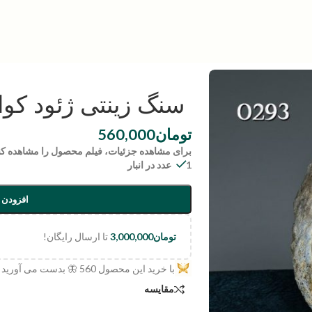
سنگ زینتی ژئود کوارتز | 93
تومان
560,000
برای مشاهده جزئیات، فیلم محصول را مشاهده کن
1 عدد در انبار
افزودن 
تومان
3,000,000
تا ارسال رایگان!
با خرید این محصول
560
🦋 بدست می آورید
مقایسه