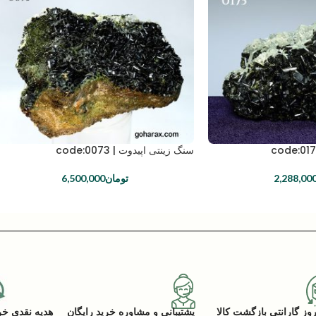
سنگ زینتی اپیدوت | code:0073
2,288,00
تومان
6,500,000
پشتیبانی و مشاوره خرید رایگان
هدیه نقدی خرید (ACK