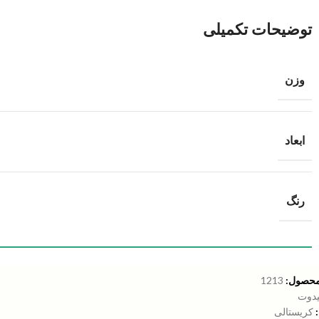
توضیحات تکمیلی
وزن
ابعاد
رنگ
محصول:
1213
یدوت
کریستالی