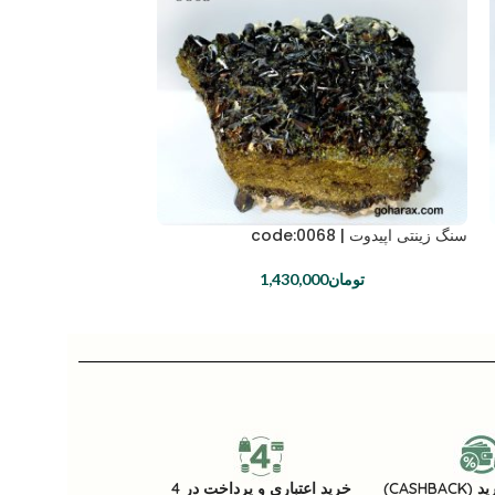
سنگ زینتی اپیدوت | code:0068
تومان
1,430,000
CASHB)
خرید اعتباری و پرداخت در 4