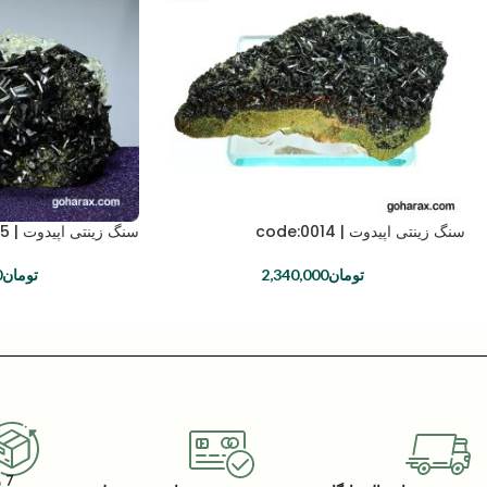
سنگ زینتی اپیدوت | code:0014
سنگ زینتی اپیدوت | code:0175
تومان
2,340,000
تومان
0
7 روز گارانتی بازگشت کالا