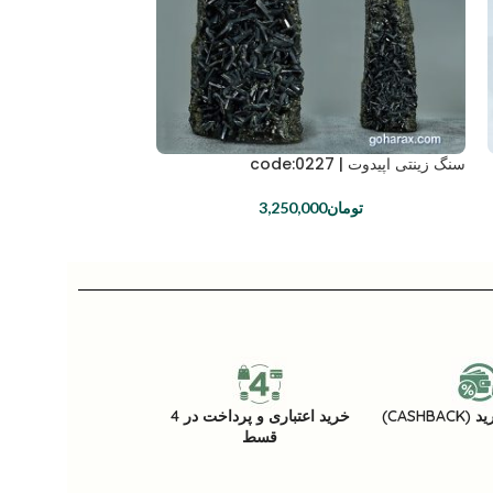
سنگ زینتی اپیدوت | code:0227
سنگ زینتی اپیدوت | code:0175
تومان
3,250,000
تومان
CASHB)
خرید اعتباری و پرداخت در 4
قسط