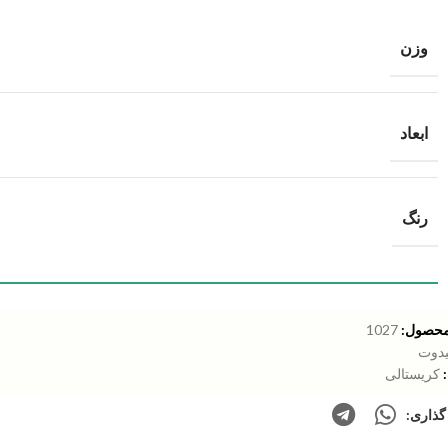
وزن
ابعاد
رنگ
محصول:
1027
یدوت
کریستالی
گذاری: