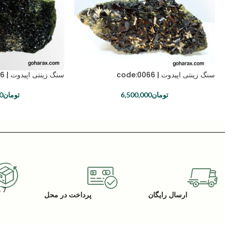
سنگ زینتی اپیدوت | code:0066
سنگ زینتی اپیدوت | code:0016
تومان
6,500,000
تومان
0
7 روز گارانتی بازگشت کالا
ارسال رایگان
پرداخت در محل